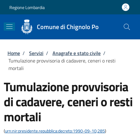
Salta al contenuto principale
Skip to footer content
Regione Lombardia
Comune di Chignolo Po
Briciole di pane
Home
/
Servizi
/
Anagrafe e stato civile
/
Tumulazione provvisoria di cadavere, ceneri o resti
mortali
Tumulazione provvisoria
di cadavere, ceneri o resti
mortali
(
urn:nir:presidente.repubblica:decreto:1990-09-10;285
)