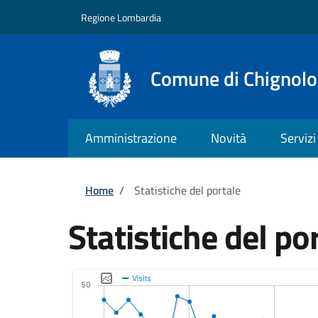
Salta al contenuto principale
Skip to footer content
Regione Lombardia
Comune di Chignolo
Amministrazione
Novità
Servizi
Briciole di pane
Home
/
Statistiche del portale
Statistiche del po