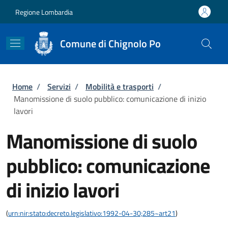
Salta al contenuto principale
Skip to footer content
Regione Lombardia
Comune di Chignolo Po
Briciole di pane
Home
/
Servizi
/
Mobilità e trasporti
/
Manomissione di suolo pubblico: comunicazione di inizio
lavori
Manomissione di suolo
pubblico: comunicazione
di inizio lavori
(
urn:nir:stato:decreto.legislativo:1992-04-30;285~art21
)