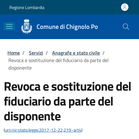
Salta al contenuto principale
Skip to footer content
Regione Lombardia
Comune di Chignolo Po
Briciole di pane
Home
/
Servizi
/
Anagrafe e stato civile
/
Revoca e sostituzione del fiduciario da parte del
disponente
Revoca e sostituzione del
fiduciario da parte del
disponente
(
urn:nir:stato:legge:2017-12-22;219~art4
)