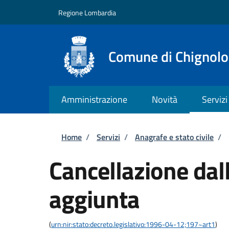
Salta al contenuto principale
Skip to footer content
Regione Lombardia
Comune di Chignolo
Amministrazione
Novità
Servizi
Briciole di pane
Home
/
Servizi
/
Anagrafe e stato civile
/
Cancellazione dall
aggiunta
(
urn:nir:stato:decreto.legislativo:1996-04-12;197~art1
)