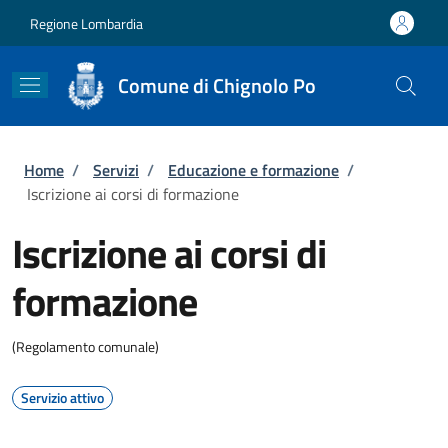
Salta al contenuto principale
Skip to footer content
Regione Lombardia
Comune di Chignolo Po
Briciole di pane
Home
/
Servizi
/
Educazione e formazione
/
Iscrizione ai corsi di formazione
Iscrizione ai corsi di
formazione
(Regolamento comunale)
Servizio attivo