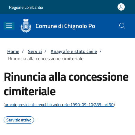
Salta al contenuto principale
Skip to footer content
Regione Lombardia
Comune di Chignolo Po
Briciole di pane
Home
/
Servizi
/
Anagrafe e stato civile
/
Rinuncia alla concessione cimiteriale
Rinuncia alla concessione
cimiteriale
(
urn:nir:presidente.repubblica:decreto:1990-09-10;285~art90
)
Servizio attivo