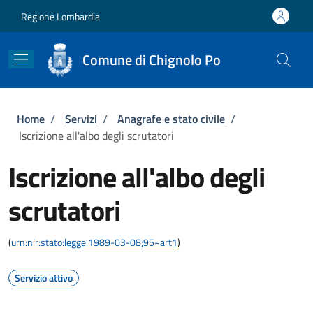
Salta al contenuto principale
Skip to footer content
Regione Lombardia
Comune di Chignolo Po
Briciole di pane
Home
/
Servizi
/
Anagrafe e stato civile
/
Iscrizione all'albo degli scrutatori
Iscrizione all'albo degli
scrutatori
(
urn:nir:stato:legge:1989-03-08;95~art1
)
Servizio attivo