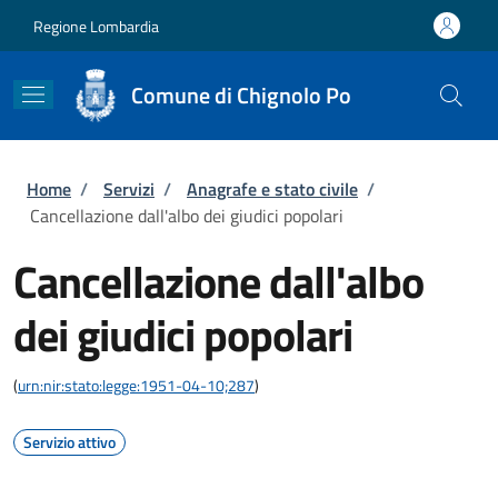
Salta al contenuto principale
Skip to footer content
Regione Lombardia
Comune di Chignolo Po
Briciole di pane
Home
/
Servizi
/
Anagrafe e stato civile
/
Cancellazione dall'albo dei giudici popolari
Cancellazione dall'albo
dei giudici popolari
(
urn:nir:stato:legge:1951-04-10;287
)
Servizio attivo