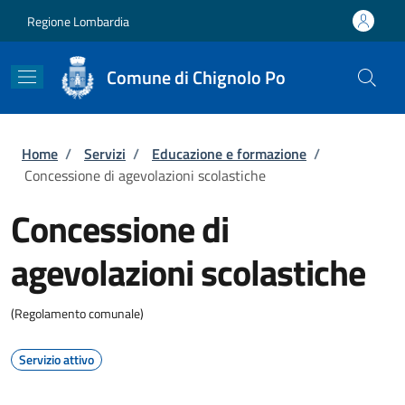
Salta al contenuto principale
Skip to footer content
Regione Lombardia
Comune di Chignolo Po
Briciole di pane
Home
/
Servizi
/
Educazione e formazione
/
Concessione di agevolazioni scolastiche
Concessione di
agevolazioni scolastiche
(Regolamento comunale)
Servizio attivo