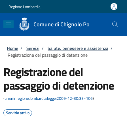
Salta al contenuto principale
Skip to footer content
Regione Lombardia
Comune di Chignolo Po
Briciole di pane
Home
/
Servizi
/
Salute, benessere e assistenza
/
Registrazione del passaggio di detenzione
Registrazione del
passaggio di detenzione
(
urn:nir:regione.lombardia:legge:2009-12-30;33~106
)
Servizio attivo