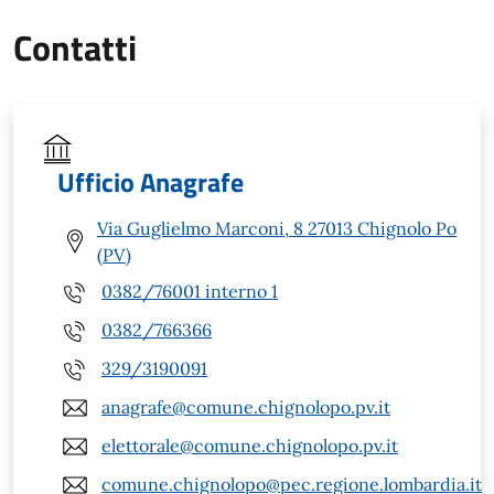
Contatti
Ufficio Anagrafe
Via Guglielmo Marconi, 8 27013 Chignolo Po
(PV)
0382/76001 interno 1
0382/766366
329/3190091
anagrafe@comune.chignolopo.pv.it
elettorale@comune.chignolopo.pv.it
comune.chignolopo@pec.regione.lombardia.it