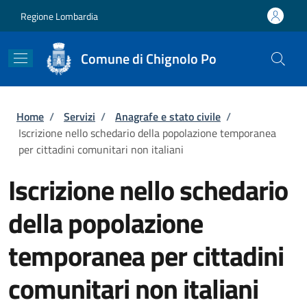
Salta al contenuto principale
Skip to footer content
Regione Lombardia
Comune di Chignolo Po
Briciole di pane
Home
/
Servizi
/
Anagrafe e stato civile
/
Iscrizione nello schedario della popolazione temporanea
per cittadini comunitari non italiani
Iscrizione nello schedario
della popolazione
temporanea per cittadini
comunitari non italiani