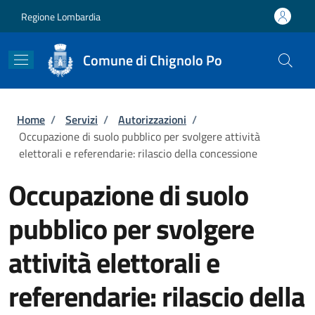
Salta al contenuto principale
Skip to footer content
Regione Lombardia
Comune di Chignolo Po
Briciole di pane
Home
/
Servizi
/
Autorizzazioni
/
Occupazione di suolo pubblico per svolgere attività
elettorali e referendarie: rilascio della concessione
Occupazione di suolo
pubblico per svolgere
attività elettorali e
referendarie: rilascio della