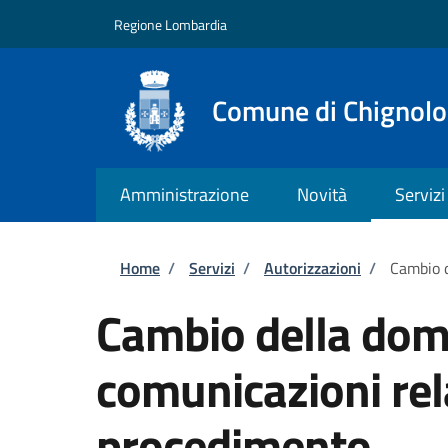
Salta al contenuto principale
Skip to footer content
Regione Lombardia
Comune di Chignolo
Amministrazione
Novità
Servizi
Briciole di pane
Home
/
Servizi
/
Autorizzazioni
/
Cambio d
Cambio della domi
comunicazioni rel
procedimento