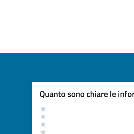
Quanto sono chiare le info
Valutazione
Valuta 5 stelle su 5
Valuta 4 stelle su 5
Valuta 3 stelle su 5
Valuta 2 stelle su 5