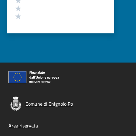
Valuta 2 stelle su 5
Valuta 1 stelle su 5
Comune di Chignolo Po
Footer menu
Area riservata