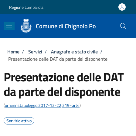
Salta al contenuto principale
Skip to footer content
Regione Lombardia
Comune di Chignolo Po
Briciole di pane
Home
/
Servizi
/
Anagrafe e stato civile
/
Presentazione delle DAT da parte del disponente
Presentazione delle DAT
da parte del disponente
(
urn:nir:stato:legge:2017-12-22;219~art4
)
Servizio attivo