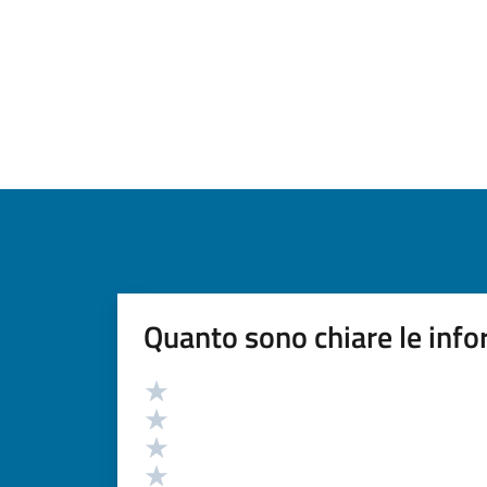
Quanto sono chiare le info
Valutazione
Valuta 5 stelle su 5
Valuta 4 stelle su 5
Valuta 3 stelle su 5
Valuta 2 stelle su 5