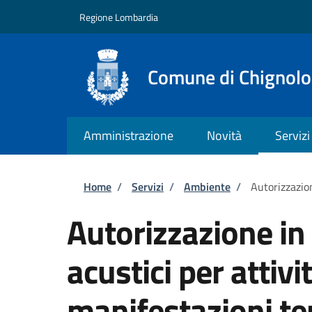
Salta al contenuto principale
Skip to footer content
Regione Lombardia
Comune di Chignolo
Amministrazione
Novità
Servizi
Briciole di pane
Home
/
Servizi
/
Ambiente
/
Autorizzazio
Autorizzazione in 
acustici per attiv
manifestazioni t