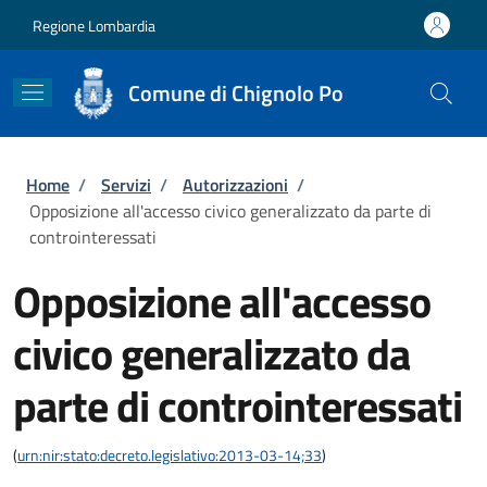
Salta al contenuto principale
Skip to footer content
Regione Lombardia
Comune di Chignolo Po
Briciole di pane
Home
/
Servizi
/
Autorizzazioni
/
Opposizione all'accesso civico generalizzato da parte di
controinteressati
Opposizione all'accesso
civico generalizzato da
parte di controinteressati
(
urn:nir:stato:decreto.legislativo:2013-03-14;33
)