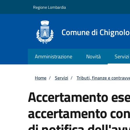
Salta al contenuto principale
Skip to footer content
Regione Lombardia
Comune di Chignolo
Amministrazione
Novità
Servizi
Briciole di pane
Home
/
Servizi
/
Tributi, finanze e contravv
Accertamento ese
accertamento con
di notifica dell'av