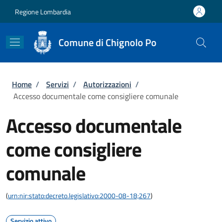
Salta al contenuto principale
Skip to footer content
Regione Lombardia
Comune di Chignolo Po
Briciole di pane
Home
/
Servizi
/
Autorizzazioni
/
Accesso documentale come consigliere comunale
Accesso documentale
come consigliere
comunale
(
urn:nir:stato:decreto.legislativo:2000-08-18;267
)
Servizio attivo