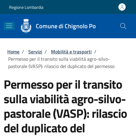
Salta al contenuto principale
Skip to footer content
Regione Lombardia
Comune di Chignolo Po
Briciole di pane
Home
/
Servizi
/
Mobilità e trasporti
/
Permesso per il transito sulla viabilità agro-silvo-
pastorale (VASP): rilascio del duplicato del permesso
Permesso per il transito
sulla viabilità agro-silvo-
pastorale (VASP): rilascio
del duplicato del