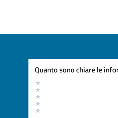
Quanto sono chiare le info
Valutazione
Valuta 5 stelle su 5
Valuta 4 stelle su 5
Valuta 3 stelle su 5
Valuta 2 stelle su 5
Valuta 1 stelle su 5