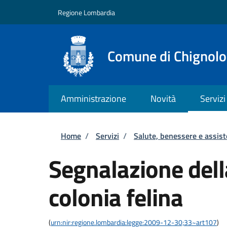
Salta al contenuto principale
Skip to footer content
Regione Lombardia
Comune di Chignolo
Amministrazione
Novità
Servizi
Briciole di pane
Home
/
Servizi
/
Salute, benessere e assis
Segnalazione dell
colonia felina
(
urn:nir:regione.lombardia:legge:2009-12-30;33~art107
)