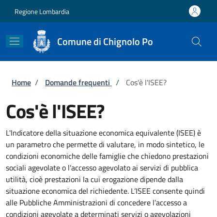
Salta al contenuto principale
Skip to footer content
Regione Lombardia
Comune di Chignolo Po
Briciole di pane
Home
/
Domande frequenti
/
Cos'è l'ISEE?
Cos'è l'ISEE?
L'Indicatore della situazione economica equivalente (ISEE) è
un parametro che permette di valutare, in modo sintetico, le
condizioni economiche delle famiglie che chiedono prestazioni
sociali agevolate o l’accesso agevolato ai servizi di pubblica
utilità, cioè prestazioni la cui erogazione dipende dalla
situazione economica del richiedente. L’ISEE consente quindi
alle Pubbliche Amministrazioni di concedere l’accesso a
condizioni agevolate a determinati servizi o agevolazioni