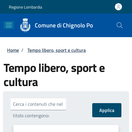
Salta al contenuto principale
Skip to footer content
Regione Lombardia
Comune di Chignolo Po
Briciole di pane
Home
/
Tempo libero, sport e cultura
Tempo libero, sport e
cultura
Cerca i contenuti che nel
titolo contengono: