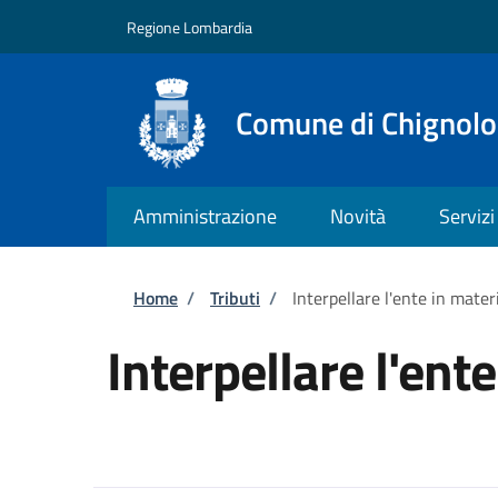
Salta al contenuto principale
Skip to footer content
Regione Lombardia
Comune di Chignolo
Amministrazione
Novità
Servizi
Briciole di pane
Home
/
Tributi
/
Interpellare l'ente in mater
Interpellare l'ente